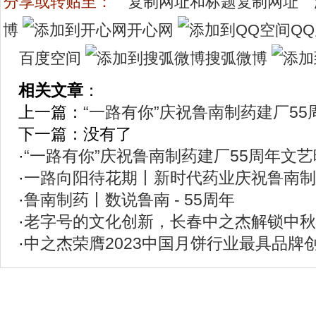
分享或转贴至：
复制网址
博
开心网
Q
百度空间
搜弧微博
相关文章
：
上一篇：
“一路有你”庆祝鲁南制药建厂5
下一篇：没有了
·
“一路有你”庆祝鲁南制药建厂55周年文
·
一路向阳待花期丨新时代药业庆祝鲁南制
·
鲁南制药丨数说鲁南 - 55周年
·
老字号的文化创新，长春中之杰解锁中秋
·
中之杰荣膺2023中国月饼行业最具品牌