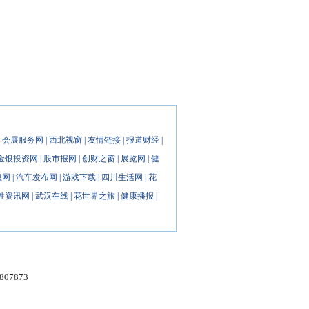
|
会展服务网
|
西北视窗
|
友情链接
|
报道财经
|
金银投资网
|
股市报网
|
创财之窗
|
展览网
|
健
息网
|
汽车发布网
|
游戏下载
|
四川生活网
|
花
姓资讯网
|
武汉在线
|
花世界之旅
|
健康播报
|
7873