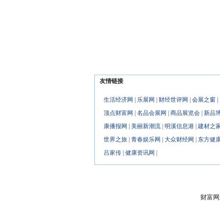
[新闻]
一图读懂｜2025小红书商业交
友情链接
生活经济网
|
乐展网
|
财经世评网
|
会展之窗
|
顶点财富网
|
名品会展网
|
商品展览会
|
新品
康播报网
|
美丽新潮流
|
明溪信息港
|
建材之
世界之旅
|
青春娱乐网
|
大众财经网
|
东方健
吕家传
|
健康资讯网
|
财富网