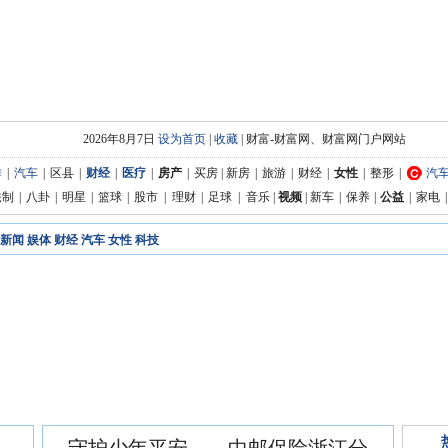
2026年8月7日
设为首页
|
收藏
| 财富-财富网、财富网门户网站
作
|
汽车
|
区县
|
财经
|
医疗
|
房产
|
买房
|
新房
|
旅游
|
财经
|
女性
|
整形
|
汽
法制
|
八卦
|
明星
|
篮球
|
股市
|
理财
|
足球
|
音乐
|
视频
|
新车
|
保养
|
公益
|
家电
|
新闻
娱体
财经
汽车
女性
科技