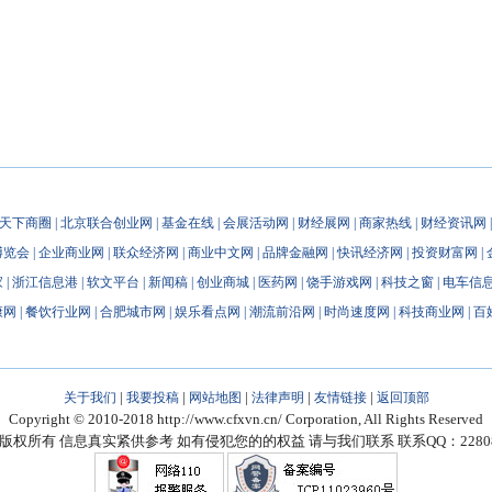
天下商圈
|
北京联合创业网
|
基金在线
|
会展活动网
|
财经展网
|
商家热线
|
财经资讯网
博览会
|
企业商业网
|
联众经济网
|
商业中文网
|
品牌金融网
|
快讯经济网
|
投资财富网
|
家
|
浙江信息港
|
软文平台
|
新闻稿
|
创业商城
|
医药网
|
饶手游戏网
|
科技之窗
|
电车信
康网
|
餐饮行业网
|
合肥城市网
|
娱乐看点网
|
潮流前沿网
|
时尚速度网
|
科技商业网
|
百
|
|
|
|
|
关于我们
我要投稿
网站地图
法律声明
友情链接
返回顶部
Copyright © 2010-2018 http://www.cfxvn.cn/ Corporation, All Rights Reserved
版权所有 信息真实紧供参考 如有侵犯您的的权益 请与我们联系 联系QQ：228080