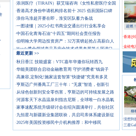
添润医疗（TIRAIN）获艾瑞咨询《女性私密医疗全国
·
率
香港高才身份申请机构排名前十 2025 佰辰国际口碑
·
密
浪你马淮超开赛在即，淮安区队蓄力备战
·
一图读懂｜2025小红书商业交通出行行业私享会
·
超燃
中国石化青海石油“十四五”期间社会责任报告
·
·
香港沙
私
伯明翰大学周边投资房产：32万英镑起抢占高薪白人
·
·
金砖电
Honda携全领域产品及安全技术成果参展第八届进口
·
最近更新
>>
占
Honda携全领域产品及安全技术成果参展第八届进口
·
秋日香江 技能盛宴：VTC嘉年华邀你玩转西九
·
小红书「马路生活节」爆火出圈：一场让品牌回归人
·
华能美团联合启动金融教育周 守护消费者“钱袋子
·
华能信托破局25年期限：以绿色信托“敢为”与“可
·
高兼容,定制化!施家这套智算“快捷键”究竟有多灵
·
华能信托探路柳巷煤矿：从“黑金”到“绿金”，解
·
亨斯迈广州番禺工厂三十年：“无废”智造，创新引
·
亨斯迈亮相中国国际石化大会：以创新与绿色实践解
·
从绿色创新到安全零伤害，亨斯迈的可持续发展之路
·
守正创新研良药，科技赋能护安康
·
河源客天下水晶温泉剑指吉尼斯，全球唯一白水晶氡
·
家事速配系统升级研讨会在绍兴圆满举行，共创社区
·
柳
九恒星与新疆新业集团联袂，共启司库体系建设新征
·
·
没想到折
2025年美国投资移民中介机构推荐：和中移民
·
·
三星Gal