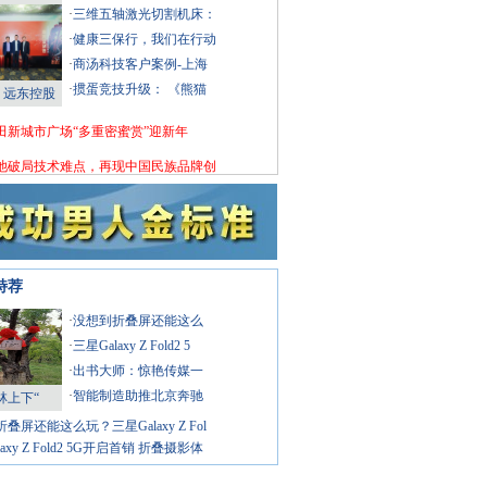
·
三维五轴激光切割机床：
·
健康三保行，我们在行动
·
商汤科技客户案例-上海
·
掼蛋竞技升级： 《熊猫
！远东控股
田新城市广场“多重密蜜赏”迎新年
池破局技术难点，再现中国民族品牌创
特荐
·
没想到折叠屏还能这么
·
三星Galaxy Z Fold2 5
·
出书大师：惊艳传媒一
·
智能制造助推北京奔驰
林上下“
叠屏还能这么玩？三星Galaxy Z Fol
axy Z Fold2 5G开启首销 折叠摄影体