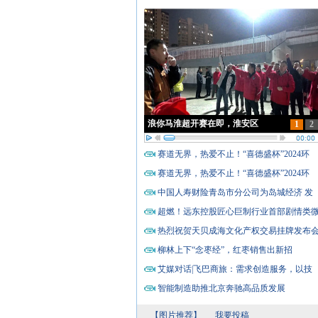
浪你马淮超开赛在即，淮安区
1
2
赛道无界，热爱不止！“喜德盛杯”2024环
赛道无界，热爱不止！“喜德盛杯”2024环
中国人寿财险青岛市分公司为岛城经济 发
超燃！远东控股匠心巨制行业首部剧情类
热烈祝贺天贝成海文化产权交易挂牌发布
柳林上下“念枣经”，红枣销售出新招
艾媒对话|飞巴商旅：需求创造服务，以技
智能制造助推北京奔驰高品质发展
【图片推荐】
我要投稿