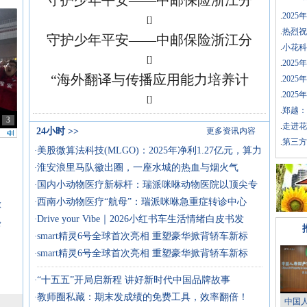
守护少年平安——中邮保险浙江分
.
202
[]
.
热烈祝
守护少年平安——中邮保险浙江分
.
小花科
[]
.
202
“海外翻译与传播应用能力培养计
.
202
.
202
[]
.
郑越：
3
.
走进花
24小时
>>
更多资讯内容
.
第三方
美股微算法科技(MLGO)：2025年净利1.27亿元，算力
·
淮安浪里马队徽出圈，一座水城的热血与烟火气
·
国内小动物医疗新标杆：瑞派咪咻动物医院以顶尖专
·
西南小动物医疗“航母”：瑞派咪咻急重症转诊中心
·
微
Drive your Vibe｜2026小红书车生活情绪白皮书发
·
会
smart精灵6号全球首次亮相 重塑豪华掀背轿车新标
·
smart精灵6号全球首次亮相 重塑豪华掀背轿车新标
·
“十五五”开局启新程 讲好新时代中国品牌故事
·
教师圈私藏：期末发成绩的免费工具，效率翻倍！
·
中国