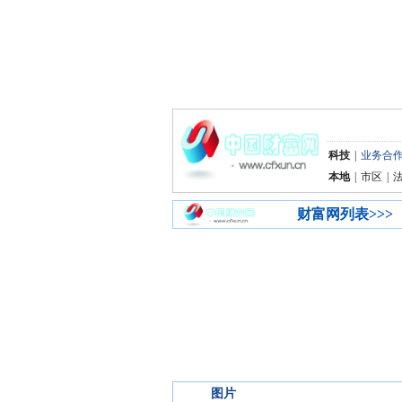
科技
|
业务合
本地
|
市区
|
财富网列表>>>
图片