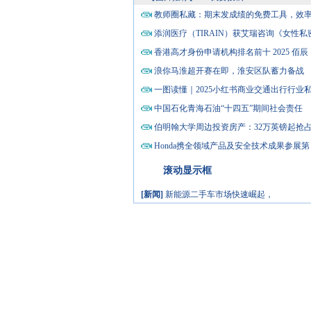
教师圈私藏：期末发成绩的免费工具，效
添润医疗（TIRAIN）获艾瑞咨询《女性私
香港高才身份申请机构排名前十 2025 佰辰
浪你马淮超开赛在即，淮安区队蓄力备战
一图读懂｜2025小红书商业交通出行行业
中国石化青海石油“十四五”期间社会责任
伯明翰大学周边投资房产：32万英镑起抢
Honda携全领域产品及安全技术成果参展第
滚动显示框
[新闻]
新能源二手车市场快速崛起，
[新闻]
热烈祝贺天贝成海文化产权交
[新闻]
高兼容,定制化!施家这套智算
[新闻]
2025年美国投资移民公司排名
[新闻]
微孝暖夕困难老人冬令帮扶救
[新闻]
超燃！远东控股匠心巨制行业
[新闻]
小红书「马路生活节」爆火出
[新闻]
2025年美国投资移民中介机构