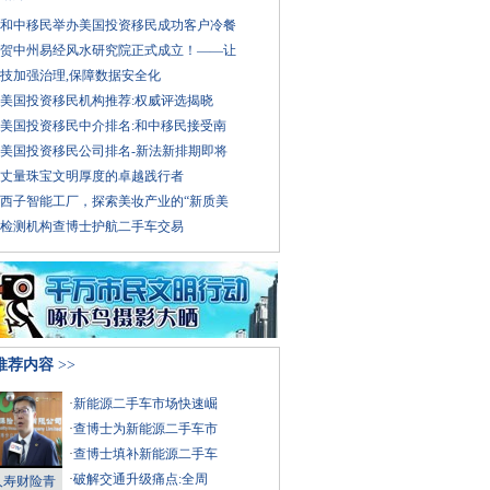
5年和中移民举办美国投资移民成功客户冷餐
贺中州易经风水研究院正式成立！——让
技加强治理,保障数据安全化
5年美国投资移民机构推荐:权威评选揭晓
5年美国投资移民中介排名:和中移民接受南
5年美国投资移民公司排名-新法新排期即将
丈量珠宝文明厚度的卓越践行者
西子智能工厂，探索美妆产业的“新质美
检测机构查博士护航二手车交易
推荐内容
>>
·
新能源二手车市场快速崛
·
查博士为新能源二手车市
·
查博士填补新能源二手车
·
破解交通升级痛点:全周
人寿财险青